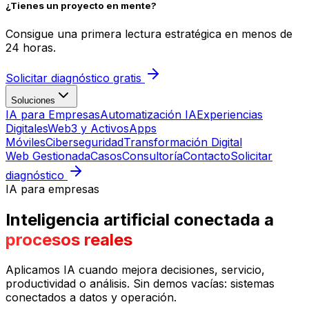
¿Tienes un proyecto en mente?
Consigue una primera lectura estratégica en menos de
24 horas.
Solicitar diagnóstico gratis
Soluciones
IA para Empresas
Automatización IA
Experiencias
Digitales
Web3 y Activos
Apps
Móviles
Ciberseguridad
Transformación Digital
Web Gestionada
Casos
Consultoría
Contacto
Solicitar
diagnóstico
IA para empresas
Inteligencia artificial conectada a
procesos reales
Aplicamos IA cuando mejora decisiones, servicio,
productividad o análisis. Sin demos vacías: sistemas
conectados a datos y operación.