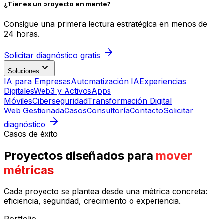
¿Tienes un proyecto en mente?
Consigue una primera lectura estratégica en menos de
24 horas.
Solicitar diagnóstico gratis
Soluciones
IA para Empresas
Automatización IA
Experiencias
Digitales
Web3 y Activos
Apps
Móviles
Ciberseguridad
Transformación Digital
Web Gestionada
Casos
Consultoría
Contacto
Solicitar
diagnóstico
Casos de éxito
Proyectos diseñados para
mover
métricas
Cada proyecto se plantea desde una métrica concreta:
eficiencia, seguridad, crecimiento o experiencia.
Portfolio